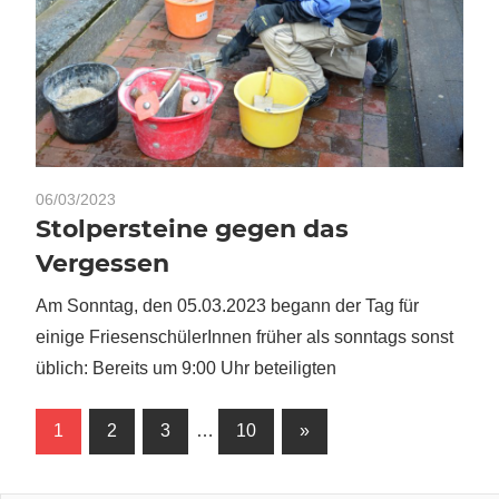
06/03/2023
Stolpersteine gegen das
Vergessen
Am Sonntag, den 05.03.2023 begann der Tag für
einige FriesenschülerInnen früher als sonntags sonst
üblich: Bereits um 9:00 Uhr beteiligten
Seitennummerierung
Nächste
1
2
3
…
10
»
Beiträge
der