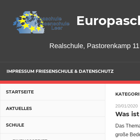
Zum
Inhalt
Europasch
springen
Realschule, Pastorenkamp 11,
IMPRESSUM FRIESENSCHULE & DATENSCHUTZ
STARTSEITE
KATEGORI
20/01/2020
AKTUELLES
Was ist
SCHULE
Das Thema 
große Bede