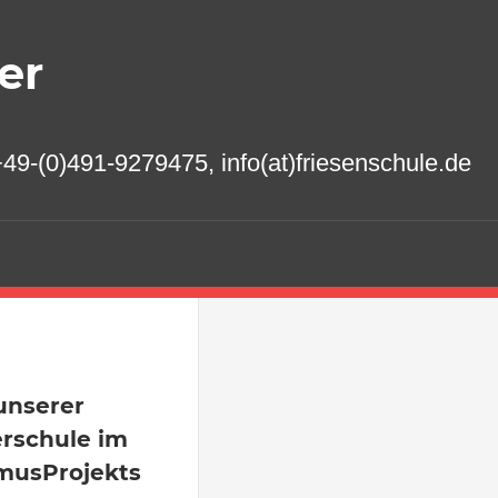
er
49-(0)491-9279475, info(at)friesenschule.de
unserer
erschule im
musProjekts