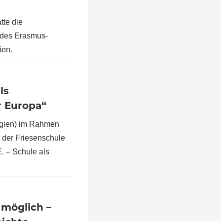
tte die
 des Erasmus-
ien.
ls
r Europa“
lgien) im Rahmen
 der Friesenschule
E. – Schule als
möglich –