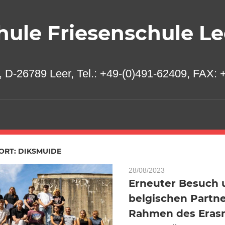
ule Friesenschule Le
 D-26789 Leer, Tel.: +49-(0)491-62409, FAX: +
ORT:
DIKSMUIDE
28/08/2023
Erneuter Besuch 
belgischen Partn
Rahmen des Eras