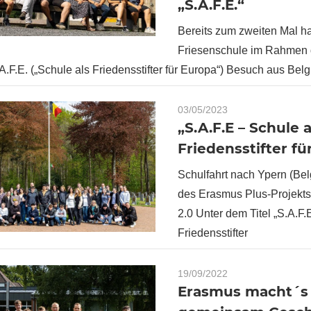
„S.A.F.E.“
Bereits zum zweiten Mal ha
Friesenschule im Rahmen
A.F.E. („Schule als Friedensstifter für Europa“) Besuch aus Belg
03/05/2023
„S.A.F.E – Schule a
Friedensstifter fü
Schulfahrt nach Ypern (Be
des Erasmus Plus-Projekts
2.0 Unter dem Titel „S.A.F.
Friedensstifter
19/09/2022
Erasmus macht´s 