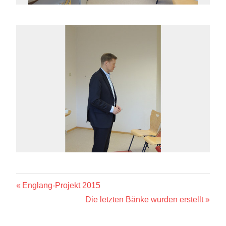
Beitragsnavigation
Vorheriger
Englang-Projekt 2015
Beitrag:
Nächster
Die letzten Bänke wurden erstellt
Beitrag: