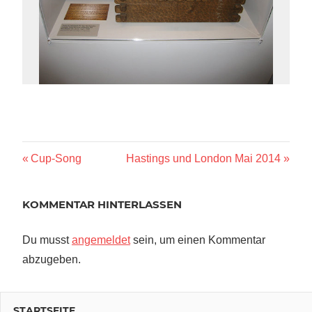
Beitragsnavigation
Vorheriger
Nächster
Cup-Song
Hastings und London Mai 2014
Beitrag:
Beitrag:
KOMMENTAR HINTERLASSEN
Du musst
angemeldet
sein, um einen Kommentar
abzugeben.
STARTSEITE