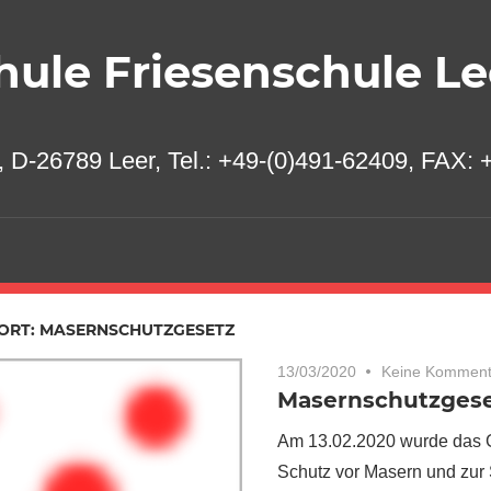
ule Friesenschule Le
 D-26789 Leer, Tel.: +49-(0)491-62409, FAX: +
ORT:
MASERNSCHUTZGESETZ
13/03/2020
Keine Komment
Masernschutzges
Am 13.02.2020 wurde das G
Schutz vor Masern und zur 