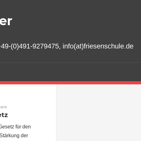
er
49-(0)491-9279475, info(at)friesenschule.de
are
etz
esetz für den
Stärkung der