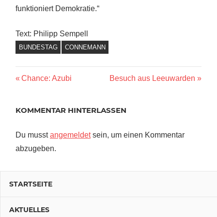
funktioniert Demokratie.“
Text: Philipp Sempell
BUNDESTAG
CONNEMANN
Beitragsnavigation
Vorheriger
Nächster
Chance: Azubi
Besuch aus Leeuwarden
Beitrag:
Beitrag:
KOMMENTAR HINTERLASSEN
Du musst
angemeldet
sein, um einen Kommentar
abzugeben.
STARTSEITE
AKTUELLES