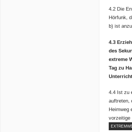
4.2 Die En
Hörfunk, d
b) ist anz
4.3 Erzie
des Sekun
extreme W
Tag zu Ha
Unterricht
4.4 Ist zu
auftreten,
Heimweg er
vorzeitige
EXTREMW