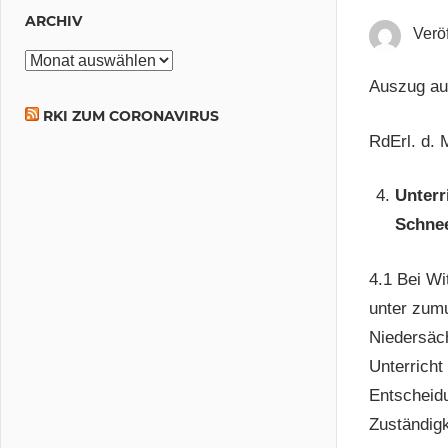
ARCHIV
Veröf
Archiv
Auszug a
RKI ZUM CORONAVIRUS
RdErl. d.
Unterr
Schnee
4.1 Bei Wi
unter zum
Niedersäc
Unterricht
Entscheidu
Zuständigk