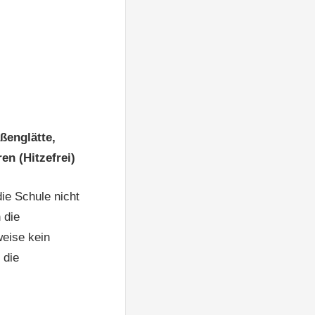
ßenglätte,
n (Hitzefrei)
ie Schule nicht
 die
eise kein
 die