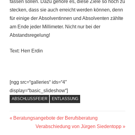
fassen sollen. Dazu gehöre es, diese Ziele so hoch zu
stecken, dass sie auch erreicht werden können, denn
für einige der Absolventinnen und Absolventen zählte
am Ende jeder Millimeter. Nicht nur bei der
Abstandsregelung!
Text: Herr Erdin
[ngg src=“galleries“ ids=“4″
display=“basic_slideshow“]
ABSCHLUSSFEIER
ENTLASSUNG
Beitragsnavigation
Vorheriger
Beratungsangebote der Berufsberatung
Beitrag:
Nächster
Verabschiedung von Jürgen Siedentopp
Beitrag: